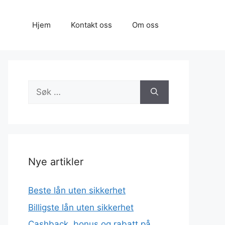
Hjem
Kontakt oss
Om oss
Søk
etter:
Nye artikler
Beste lån uten sikkerhet
Billigste lån uten sikkerhet
Cashback, bonus og rabatt på